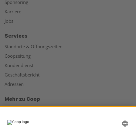
Sponsoring
Karriere
Jobs
Services
Standorte & Öffnungszeiten
Coopzeitung
Kundendienst
Geschäftsbericht
Adressen
Mehr zu Coop
Coop Online Supermarkt
Läden & Services
Supercard