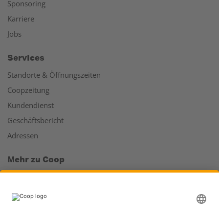
Sponsoring
Karriere
Jobs
Services
Standorte & Öffnungszeiten
Coopzeitung
Kundendienst
Geschäftsbericht
Adressen
Mehr zu Coop
Coop Online Supermarkt
Läden & Services
Supercard