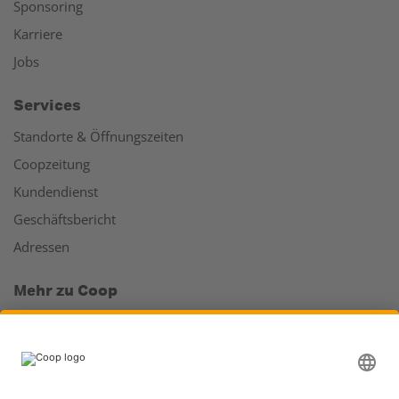
Sponsoring
Karriere
Jobs
Services
Standorte & Öffnungszeiten
Coopzeitung
Kundendienst
Geschäftsbericht
Adressen
Mehr zu Coop
Coop Online Supermarkt
Läden & Services
Supercard