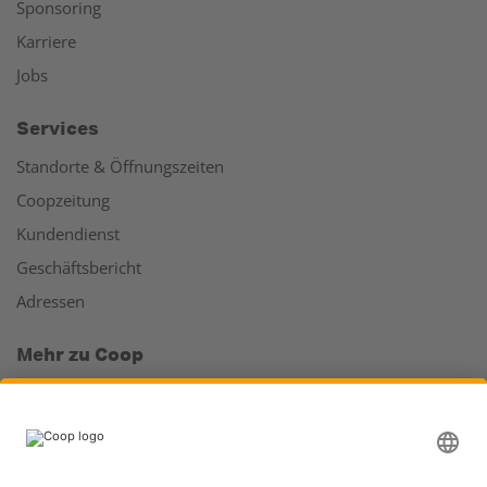
Sponsoring
Karriere
Jobs
Services
Standorte & Öffnungszeiten
Coopzeitung
Kundendienst
Geschäftsbericht
Adressen
Mehr zu Coop
Coop Online Supermarkt
Läden & Services
Supercard