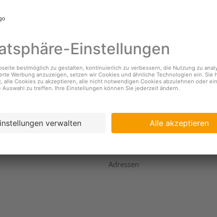
nehmen
Services
s
Standorte & Öffnungszeiten
Coopzeitung
igkeit
Kundendienst
ing
Geschäftsbericht
Adressen