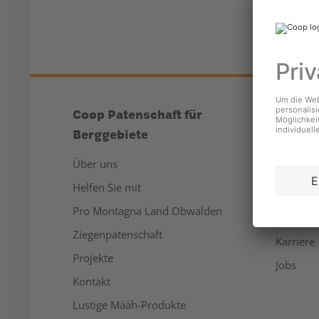
Coop Patenschaft für
Unter
Berggebiete
Über un
Über uns
Medien
Helfen Sie mit
Nachhalt
Pro Montagna Land Obwalden
Sponsor
Ziegenpatenschaft
Karriere
Projekte
Jobs
Kontakt
Lustige Määh-Produkte