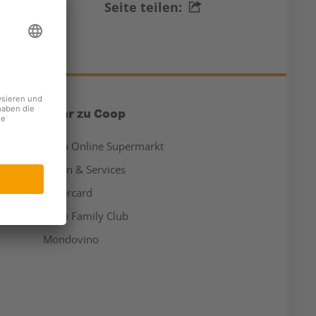
Seite teilen:
Mehr zu Coop
Coop Online Supermarkt
Läden & Services
Supercard
Hello Family Club
Mondovino