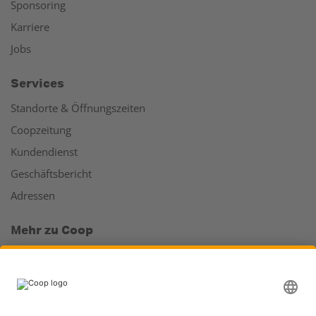
Sponsoring
Karriere
Jobs
Services
Standorte & Öffnungszeiten
Coopzeitung
Kundendienst
Geschäftsbericht
Adressen
Mehr zu Coop
Coop Online Supermarkt
Läden & Services
Supercard