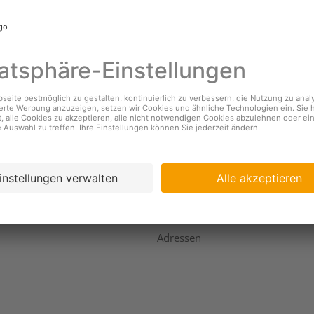
nehmen
Services
s
Standorte & Öffnungszeiten
Coopzeitung
igkeit
Kundendienst
ing
Geschäftsbericht
Adressen