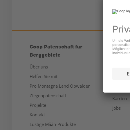
Coop Patenschaft für
Unter
Berggebiete
Über un
Über uns
Medien
Helfen Sie mit
Nachhalt
Pro Montagna Land Obwalden
Sponsor
Ziegenpatenschaft
Karriere
Projekte
Jobs
Kontakt
Lustige Määh-Produkte