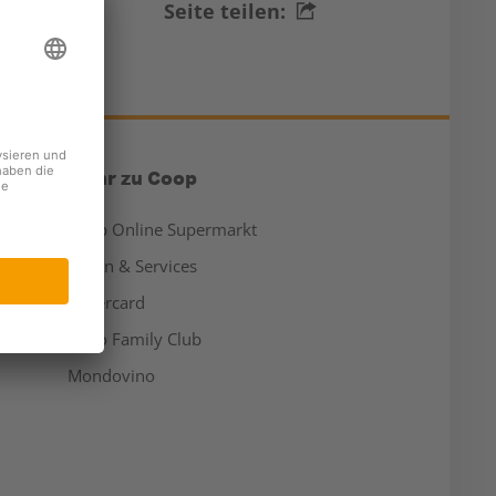
Seite teilen:
Mehr zu Coop
Coop Online Supermarkt
Läden & Services
Supercard
Hello Family Club
Mondovino