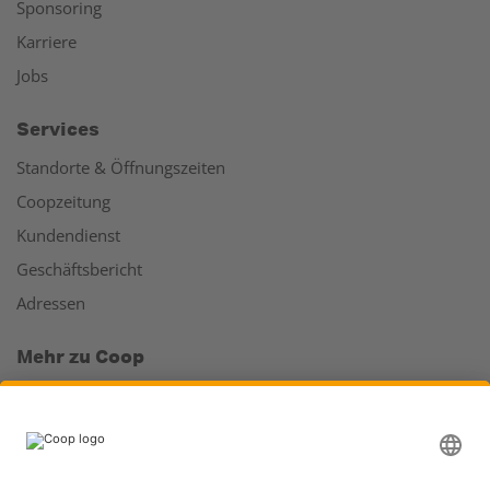
Sponsoring
Karriere
Jobs
Services
Standorte & Öffnungszeiten
Coopzeitung
Kundendienst
Geschäftsbericht
Adressen
Mehr zu Coop
Coop Online Supermarkt
Läden & Services
Supercard