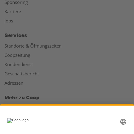
Sponsoring
Karriere
Jobs
Services
Standorte & Öffnungszeiten
Coopzeitung
Kundendienst
Geschäftsbericht
Adressen
Mehr zu Coop
Coop Online Supermarkt
Läden & Services
Supercard