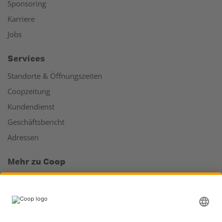
Sponsoring
Karriere
Jobs
Services
Standorte & Öffnungszeiten
Coopzeitung
Kundendienst
Geschäftsbericht
Adressen
Mehr zu Coop
Coop Online Supermarkt
Läden & Services
Supercard