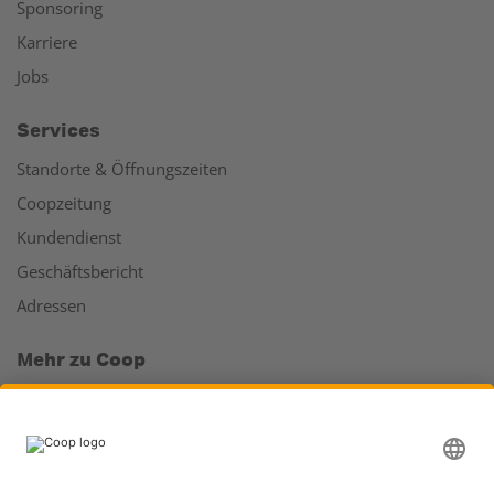
Sponsoring
Karriere
Jobs
Services
Standorte & Öffnungszeiten
Coopzeitung
Kundendienst
Geschäftsbericht
Adressen
Mehr zu Coop
Coop Online Supermarkt
Läden & Services
Supercard