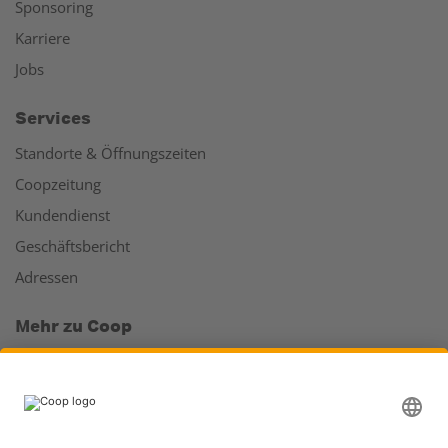
Sponsoring
Karriere
Jobs
Services
Standorte & Öffnungszeiten
Coopzeitung
Kundendienst
Geschäftsbericht
Adressen
Mehr zu Coop
Coop Online Supermarkt
Läden & Services
Supercard