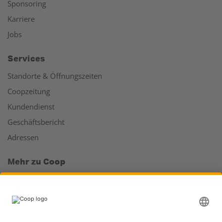
Sponsoring
Karriere
Jobs
Services
Standorte & Öffnungszeiten
Coopzeitung
Kundendienst
Geschäftsbericht
Adressen
Mehr zu Coop
Coop Online Supermarkt
Läden & Services
Supercard