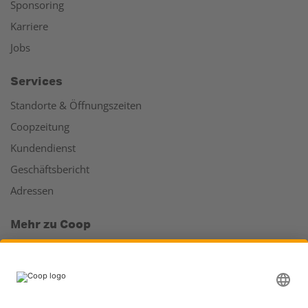
Sponsoring
Karriere
Jobs
Services
Standorte & Öffnungszeiten
Coopzeitung
Kundendienst
Geschäftsbericht
Adressen
Mehr zu Coop
Coop Online Supermarkt
Läden & Services
Supercard