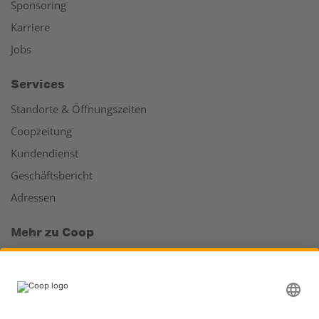
Sponsoring
Karriere
Jobs
Services
Standorte & Öffnungszeiten
Coopzeitung
Kundendienst
Geschäftsbericht
Adressen
Mehr zu Coop
Coop Online Supermarkt
Läden & Services
Supercard