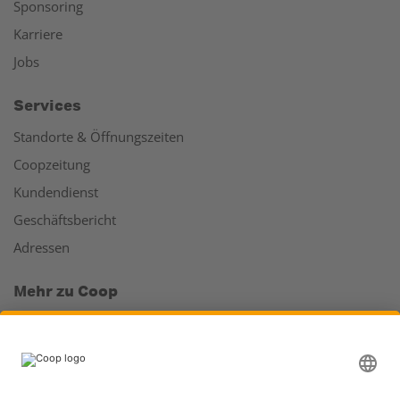
Sponsoring
Karriere
Jobs
Services
Standorte & Öffnungszeiten
Coopzeitung
Kundendienst
Geschäftsbericht
Adressen
Mehr zu Coop
Coop Online Supermarkt
Läden & Services
Supercard