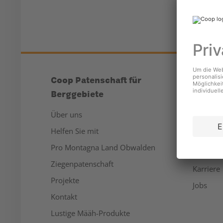
Coop Patenschaft für
Unter
Berggebiete
Über un
Über uns
Medien
Helfen Sie mit
Nachhalt
Pro Montagna Land Obwalden
Sponsor
Ziegenpatenschaft
Karriere
Projekte
Jobs
Kontakt
Lustige Määh-Produkte