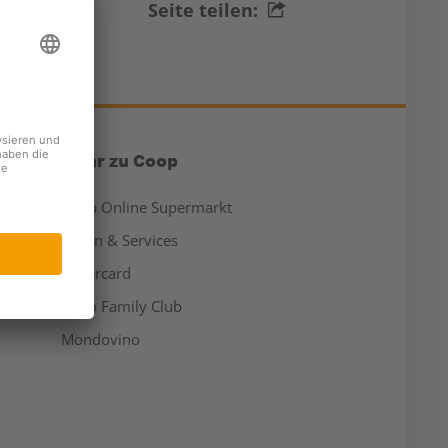
Seite teilen:
Mehr zu Coop
Coop Online Supermarkt
Läden & Services
Supercard
Hello Family Club
Mondovino