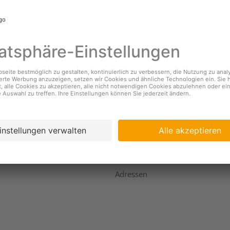
nehmen
Services
s
Standorte & Öffnungszeiten
Coopzeitung
igkeit
Kundendienst
ing
Geschäftsbericht
Adressen