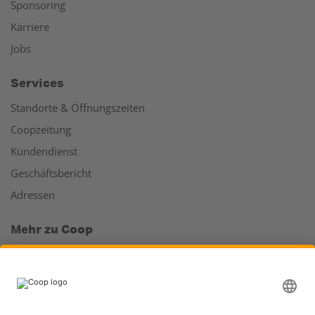
Sponsoring
Karriere
Jobs
Services
Standorte & Öffnungszeiten
Coopzeitung
Kundendienst
Geschäftsbericht
Adressen
Mehr zu Coop
Coop Online Supermarkt
Läden & Services
Supercard