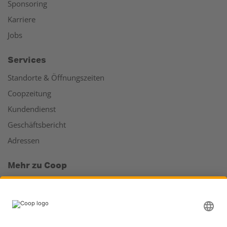
Sponsoring
Karriere
Jobs
Services
Standorte & Öffnungszeiten
Coopzeitung
Kundendienst
Geschäftsbericht
Adressen
Mehr zu Coop
Coop Online Supermarkt
Läden & Services
Supercard