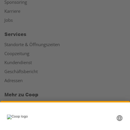
Sponsoring
Karriere
Jobs
Services
Standorte & Öffnungszeiten
Coopzeitung
Kundendienst
Geschäftsbericht
Adressen
Mehr zu Coop
Coop Online Supermarkt
Läden & Services
Supercard