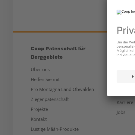
Coop Patenschaft für
Unter
Berggebiete
Über un
Über uns
Medien
Helfen Sie mit
Nachhalt
Pro Montagna Land Obwalden
Sponsor
Ziegenpatenschaft
Karriere
Projekte
Jobs
Kontakt
Lustige Määh-Produkte