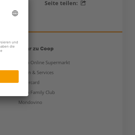
Seite teilen:
Mehr zu Coop
Coop Online Supermarkt
Läden & Services
Supercard
Hello Family Club
Mondovino