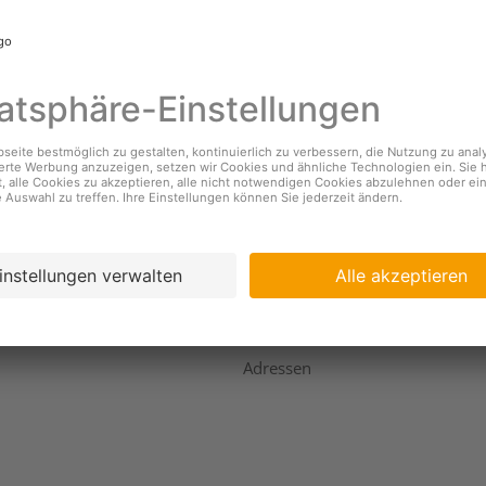
nehmen
Services
s
Standorte & Öffnungszeiten
Coopzeitung
igkeit
Kundendienst
ing
Geschäftsbericht
Adressen