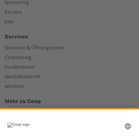
Sponsoring
Karriere
Jobs
Services
Standorte & Öffnungszeiten
Coopzeitung
Kundendienst
Geschäftsbericht
Adressen
Mehr zu Coop
Coop Online Supermarkt
Läden & Services
Supercard