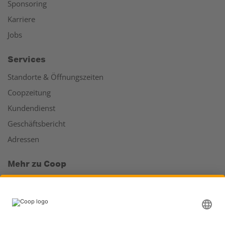
Sponsoring
Karriere
Jobs
Services
Standorte & Öffnungszeiten
Coopzeitung
Kundendienst
Geschäftsbericht
Adressen
Mehr zu Coop
Coop Online Supermarkt
Läden & Services
Supercard