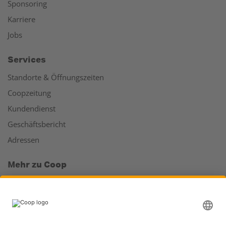
Sponsoring
Karriere
Jobs
Services
Standorte & Öffnungszeiten
Coopzeitung
Kundendienst
Geschäftsbericht
Adressen
Mehr zu Coop
Coop Online Supermarkt
Läden & Services
Supercard