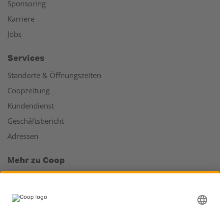
Sponsoring
Karriere
Jobs
Services
Standorte & Öffnungszeiten
Coopzeitung
Kundendienst
Geschäftsbericht
Adressen
Mehr zu Coop
Coop Online Supermarkt
Läden & Services
Supercard