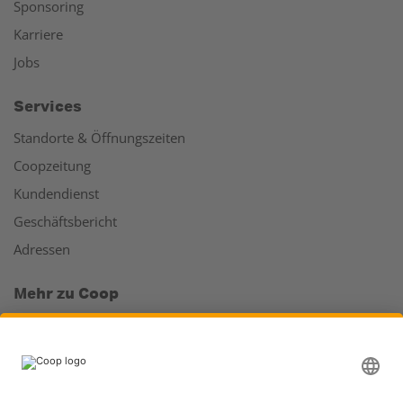
Sponsoring
Karriere
Jobs
Services
Standorte & Öffnungszeiten
Coopzeitung
Kundendienst
Geschäftsbericht
Adressen
Mehr zu Coop
Coop Online Supermarkt
Läden & Services
Supercard