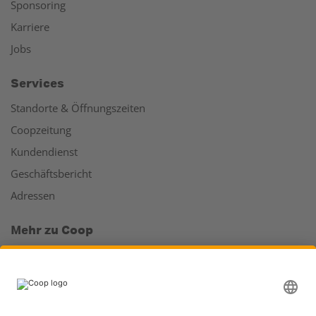
Sponsoring
Karriere
Jobs
Services
Standorte & Öffnungszeiten
Coopzeitung
Kundendienst
Geschäftsbericht
Adressen
Mehr zu Coop
Coop Online Supermarkt
Läden & Services
Supercard