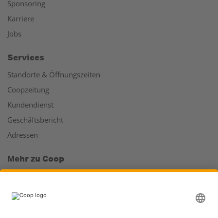
Sponsoring
Karriere
Jobs
Services
Standorte & Öffnungszeiten
Coopzeitung
Kundendienst
Geschäftsbericht
Adressen
Mehr zu Coop
Coop Online Supermarkt
Läden & Services
Supercard