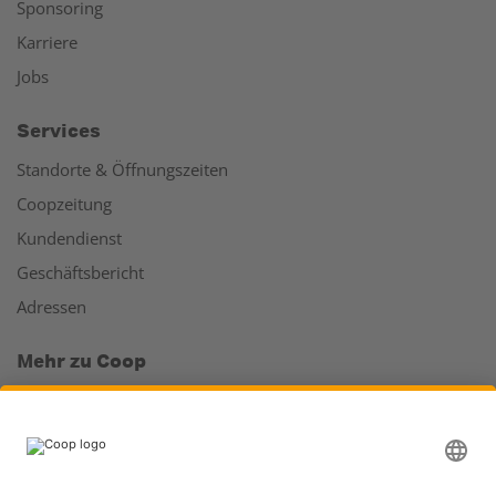
Sponsoring
Karriere
Jobs
Services
Standorte & Öffnungszeiten
Coopzeitung
Kundendienst
Geschäftsbericht
Adressen
Mehr zu Coop
Coop Online Supermarkt
Läden & Services
Supercard