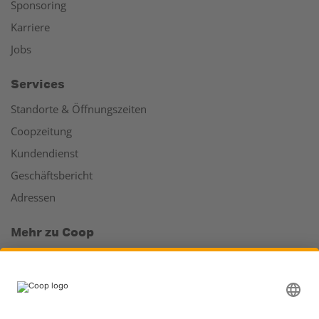
Sponsoring
Karriere
Jobs
Services
Standorte & Öffnungszeiten
Coopzeitung
Kundendienst
Geschäftsbericht
Adressen
Mehr zu Coop
Coop Online Supermarkt
Läden & Services
Supercard