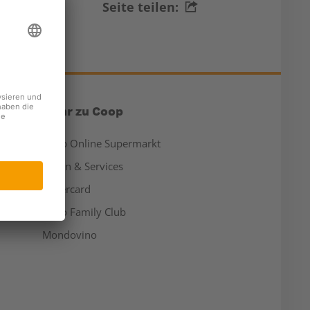
Seite teilen:
Mehr zu Coop
Coop Online Supermarkt
Läden & Services
Supercard
Hello Family Club
Mondovino