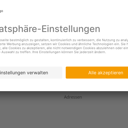
nehmen
Services
s
Standorte & Öffnungszeiten
Coopzeitung
igkeit
Kundendienst
ing
Geschäftsbericht
Adressen