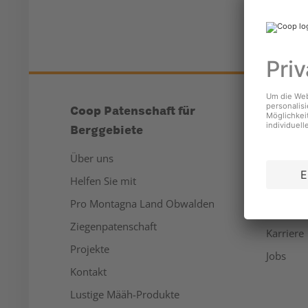
Coop Patenschaft für
Unter
Berggebiete
Über un
Über uns
Medien
Helfen Sie mit
Nachhalt
Pro Montagna Land Obwalden
Sponsor
Ziegenpatenschaft
Karriere
Projekte
Jobs
Kontakt
Lustige Määh-Produkte