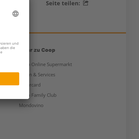
Seite teilen:
Mehr zu Coop
Coop Online Supermarkt
Läden & Services
Supercard
Hello Family Club
Mondovino