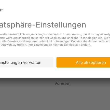
nehmen
Services
s
Standorte & Öffnungszeiten
Coopzeitung
igkeit
Kundendienst
ing
Geschäftsbericht
Adressen