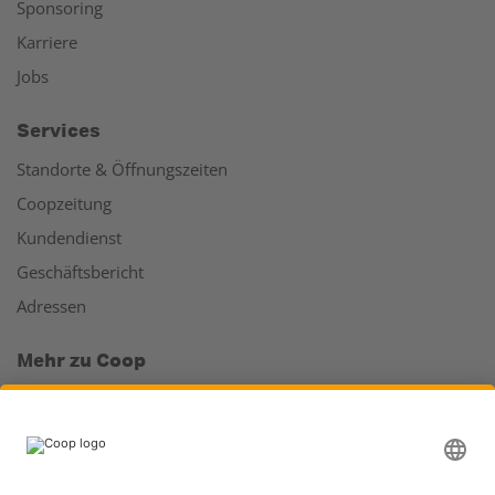
Sponsoring
Karriere
Jobs
Services
Standorte & Öffnungszeiten
Coopzeitung
Kundendienst
Geschäftsbericht
Adressen
Mehr zu Coop
Coop Online Supermarkt
Läden & Services
Supercard