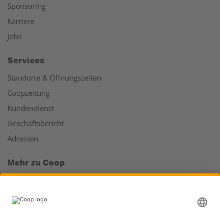
Sponsoring
Karriere
Jobs
Services
Standorte & Öffnungszeiten
Coopzeitung
Kundendienst
Geschäftsbericht
Adressen
Mehr zu Coop
Coop Online Supermarkt
Läden & Services
Supercard