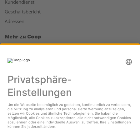
Kundendienst
Geschäftsbericht
Adressen
Mehr zu Coop
Coop Online Supermarkt
Läden & Services
Supercard
Hello Family Club
Mondovino
Folgen Sie uns