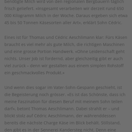
benötigte Milch wird von den regionalen Bergbauern täglich
frisch geliefert. «Insgesamt verarbeiten wir derzeit rund 650
000 Kilogramm Milch in der Woche. Daraus ergeben sich etwa
45 bis 50 Tonnen Käsesorten aller Art», erklärt Sohn Cédric.
Eines ist für Thomas und Cédric Aeschlimann klar: Fürs Käsen
braucht es viel mehr als gute Milch, die richtigen Maschinen
und eine grosse Portion Handwerk. «Ohne Leidenschaft geht
nichts. Unser Job ist fordernd, aber gleichzeitig gibt er auch
viel zurück – denn wir gestalten aus einem simplen Rohstoff
ein geschmackvolles Produkt.»
Und wenn dies sogar im Vater-Sohn-Gespann geschieht, ist
die Begeisterung noch grösser. «Es ist das Schönste, dass ich
meine Faszination für diesen Beruf mit meinem Sohn teilen
darf», betont Thomas Aeschlimann. Dabei strahlt er – und
blickt stolz auf Cédric Aeschlimann, der währenddessen
bereits die nächste Charge Käse im Blick behält. Stillstand,
den gibt es in der Sennerei Kandersteg nicht. Denn eine