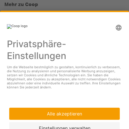
Mehr zu Coop
Coop Online Supermarkt
Läden & Services
Supercard
Hello Family Club
Mondovino
Folgen Sie uns
© Coop
Impressum
Datenschutz