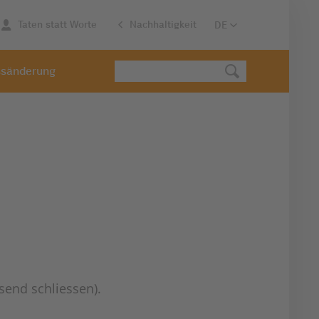
Taten statt Worte
Nachhaltigkeit
ssänderung
send schliessen).