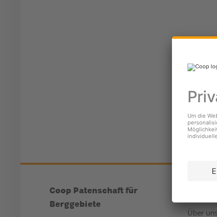
Coop Patenschaft für
Unter
Berggebiete
Über un