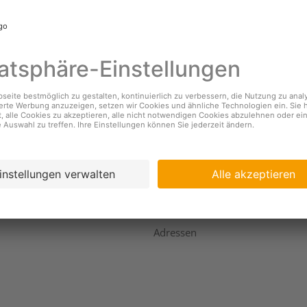
nehmen
Services
s
Standorte & Öffnungszeiten
Coopzeitung
igkeit
Kundendienst
ing
Geschäftsbericht
Adressen