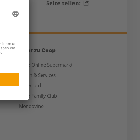
Seite teilen:
Mehr zu Coop
Coop Online Supermarkt
Läden & Services
Supercard
Hello Family Club
Mondovino