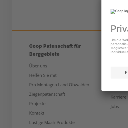
Coop Patenschaft für
Unter
Berggebiete
Über un
Über uns
Medien
Helfen Sie mit
Nachhalt
Pro Montagna Land Obwalden
Sponsor
Ziegenpatenschaft
Karriere
Projekte
Jobs
Kontakt
Lustige Määh-Produkte