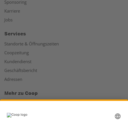
Sponsoring
Karriere
Jobs
Services
Standorte & Öffnungszeiten
Coopzeitung
Kundendienst
Geschäftsbericht
Adressen
Mehr zu Coop
Coop Online Supermarkt
Läden & Services
Supercard