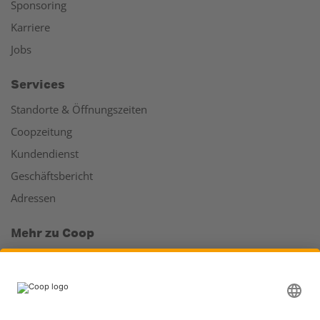
Sponsoring
Karriere
Jobs
Services
Standorte & Öffnungszeiten
Coopzeitung
Kundendienst
Geschäftsbericht
Adressen
Mehr zu Coop
Coop Online Supermarkt
Läden & Services
Supercard