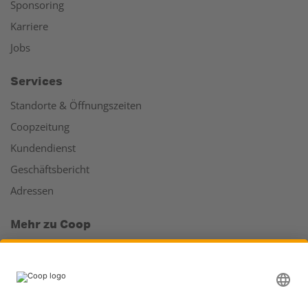
Sponsoring
Karriere
Jobs
Services
Standorte & Öffnungszeiten
Coopzeitung
Kundendienst
Geschäftsbericht
Adressen
Mehr zu Coop
Coop Online Supermarkt
Läden & Services
Supercard