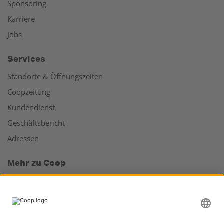
Sponsoring
Karriere
Jobs
Services
Standorte & Öffnungszeiten
Coopzeitung
Kundendienst
Geschäftsbericht
Adressen
Mehr zu Coop
Coop Online Supermarkt
Läden & Services
Supercard