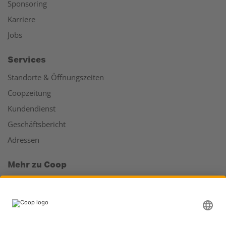
Sponsoring
Karriere
Jobs
Services
Standorte & Öffnungszeiten
Coopzeitung
Kundendienst
Geschäftsbericht
Adressen
Mehr zu Coop
Coop Online Supermarkt
Läden & Services
Supercard