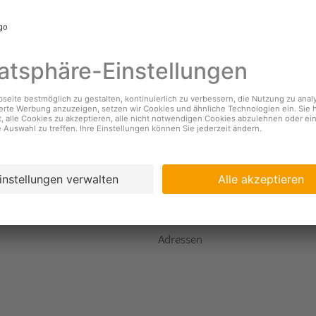
nehmen
Services
s
Standorte & Öffnungszeiten
Coopzeitung
igkeit
Kundendienst
ing
Geschäftsbericht
Adressen