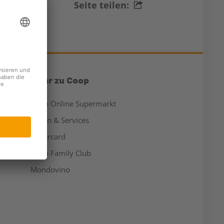
Seite teilen:
Mehr zu Coop
Coop Online Supermarkt
Läden & Services
Supercard
Hello Family Club
Mondovino