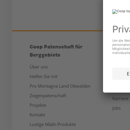
Coop Patenschaft für
Unter
Berggebiete
Über un
Über uns
Medien
Helfen Sie mit
Nachhalt
Pro Montagna Land Obwalden
Sponsor
Ziegenpatenschaft
Karriere
Projekte
Jobs
Kontakt
Lustige Määh-Produkte