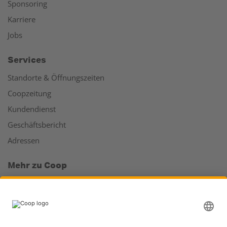
Sponsoring
Karriere
Jobs
Services
Standorte & Öffnungszeiten
Coopzeitung
Kundendienst
Geschäftsbericht
Adressen
Mehr zu Coop
Coop Online Supermarkt
Läden & Services
Supercard