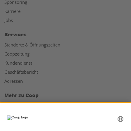
Sponsoring
Karriere
Jobs
Services
Standorte & Öffnungszeiten
Coopzeitung
Kundendienst
Geschäftsbericht
Adressen
Mehr zu Coop
Coop Online Supermarkt
Läden & Services
Supercard