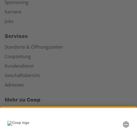
Sponsoring
Karriere
Jobs
Services
Standorte & Öffnungszeiten
Coopzeitung
Kundendienst
Geschäftsbericht
Adressen
Mehr zu Coop
Coop Online Supermarkt
Läden & Services
Supercard