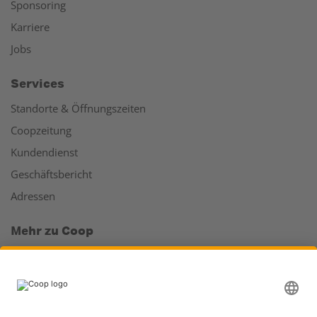
Sponsoring
Karriere
Jobs
Services
Standorte & Öffnungszeiten
Coopzeitung
Kundendienst
Geschäftsbericht
Adressen
Mehr zu Coop
Coop Online Supermarkt
Läden & Services
Supercard