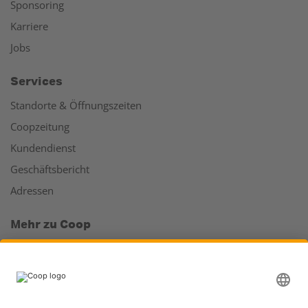
Sponsoring
Karriere
Jobs
Services
Standorte & Öffnungszeiten
Coopzeitung
Kundendienst
Geschäftsbericht
Adressen
Mehr zu Coop
Coop Online Supermarkt
Läden & Services
Supercard