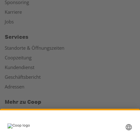
Sponsoring
Karriere
Jobs
Services
Standorte & Öffnungszeiten
Coopzeitung
Kundendienst
Geschäftsbericht
Adressen
Mehr zu Coop
Coop Online Supermarkt
Läden & Services
Supercard